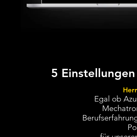
5 Einstellunge
Her
Egal ob Azu
Mechatron
Berufserfahrun
Po
für unsere