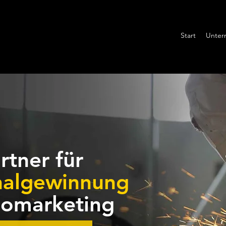
Start
Unter
rtner für
nalgewinnung
eomarketing