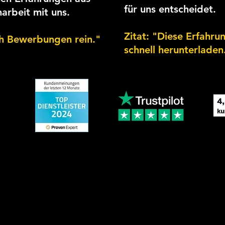
für uns entscheidet.
arbeit mit uns.
Zitat: "Diese Erfahru
ich Bewerbungen rein."
schnell herunterladen
lichen Workshop, über die Produktion der Videoinhalte 
rozess betreuen wir unsere Kunden ganzheitlich und s
überdurchschnittliche Ergebnisse.