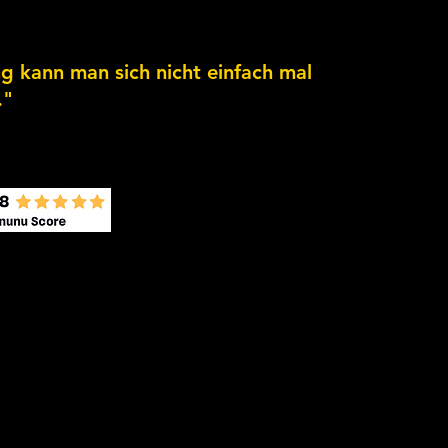
ng kann man sich nicht einfach mal
."
bis hin zum
orgen so für